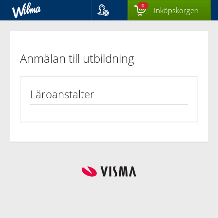
0
Inköpskorgen
Språk
Anmälan
Suomi
Svenska
till
Anmälan till utbildning
English
utbildning
Läroanstalter